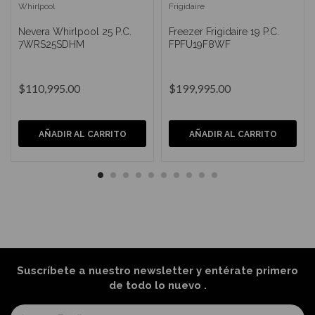
Whirlpool
Frigidaire
Nevera Whirlpool 25 P.C.
Freezer Frigidaire 19 P.C.
7WRS25SDHM
FPFU19F8WF
$110,995.00
$199,995.00
AÑADIR AL CARRITO
AÑADIR AL CARRITO
Suscríbete a nuestro newsletter y entérate primero
de todo lo nuevo
.
Suscríbase