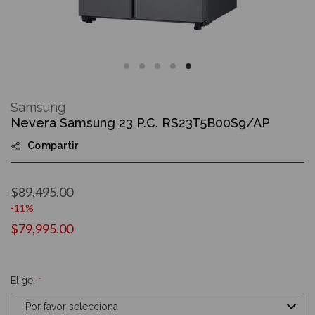
Skip
to
Samsung
the
Nevera Samsung 23 P.C. RS23T5B00S9/AP
beginning
of
Compartir
the
images
gallery
$89,495.00
-11%
$79,995.00
Elige: