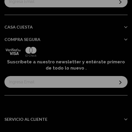
al
boletín
informativo:
CASA CUESTA
COMPRA SEGURA
Suscríbete a nuestro newsletter y entérate primero
de todo lo nuevo
.
Suscríbase
al
boletín
informativo:
SERVICIO AL CLIENTE