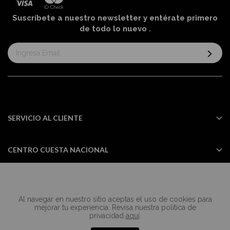
Suscríbete a nuestro newsletter y entérate primero
de todo lo nuevo
.
Suscríbase
al
boletín
informativo:
SERVICIO AL CLIENTE
CENTRO CUESTA NACIONAL
Al navegar en nuestro sitio aceptas el uso de cookies para
Todos los derechos reservados Casa
mejorar tu experiencia. Revisa nuestra política de
Cuesta ©2024
privacidad
aquí
.