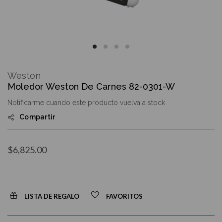
Skip
to
Weston
the
Moledor Weston De Carnes 82-0301-W
beginning
of
Notificarme cuando este producto vuelva a stock
the
images
Compartir
gallery
$6,825.00
LISTA DE REGALO
FAVORITOS