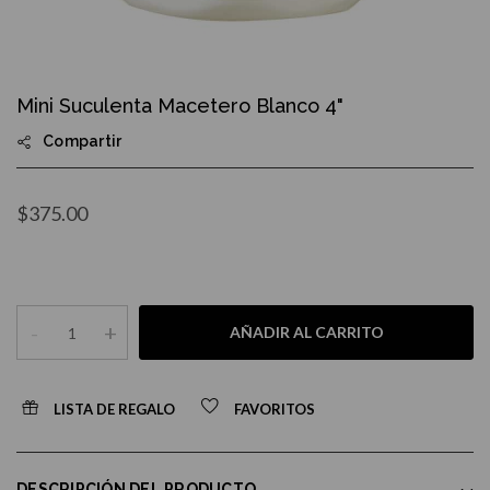
Skip
to
Mini Suculenta Macetero Blanco 4"
the
beginning
Compartir
of
the
images
gallery
$375.00
-
+
AÑADIR AL CARRITO
LISTA DE REGALO
FAVORITOS
DESCRIPCIÓN DEL PRODUCTO