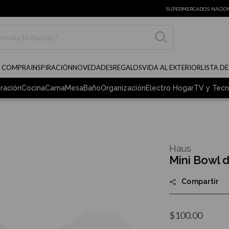
SUPERMERCADOS NACIO
BUSCAR
E COMPRA
INSPIRACIÓN
NOVEDADES
REGALOS
VIDA AL EXTERIOR
LISTA D
ración
Cocina
Cama
Mesa
Baño
Organización
Electro Hogar
TV y Tecn
Haus
Mini Bowl d
Compartir
$100.00