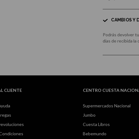
CAMBIOS Y
Podrás devolver t
días de recibida la
AL CLIENTE
CENTRO CUESTA NACION
Ayuda
Supermercados Nacional
tregas
Jumbo
Devoluciones
Cuesta Libros
 Condiciones
Bebemundo