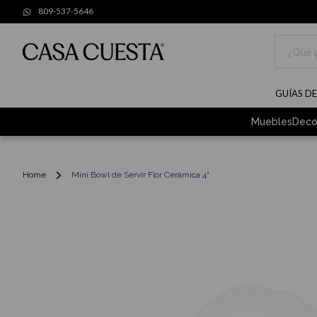
809-537-5646
Buscar
GUÍAS D
Muebles
Deco
Home
Mini Bowl de Servir Flor Cerámica 4"
Skip
to
the
end
of
the
images
gallery