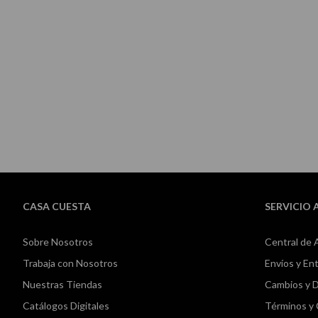
Skip
to
the
beginning
of
the
images
gallery
CASA CUESTA
SERVICIO 
Sobre Nosotros
Central de 
Trabaja con Nosotros
Envíos y En
Nuestras Tiendas
Cambios y 
Catálogos Digitales
Términos y