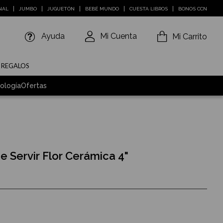
NAL
JUMBO
JUGUETÓN
BEBÉ MUNDO
CUESTA LIBROS
BONOS CCN
Ayuda
Mi Cuenta
Mi Carrito
E REGALOS
ología
Ofertas
e Servir Flor Cerámica 4"