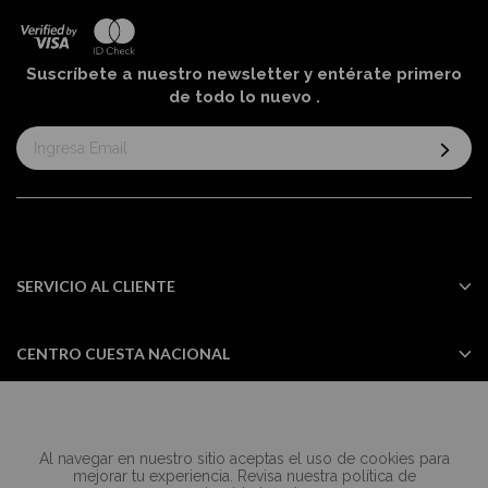
Suscríbete a nuestro newsletter y entérate primero
de todo lo nuevo
.
Suscríbase
al
boletín
informativo:
SERVICIO AL CLIENTE
CENTRO CUESTA NACIONAL
Al navegar en nuestro sitio aceptas el uso de cookies para
Todos los derechos reservados Casa
mejorar tu experiencia. Revisa nuestra política de
Cuesta ©2024