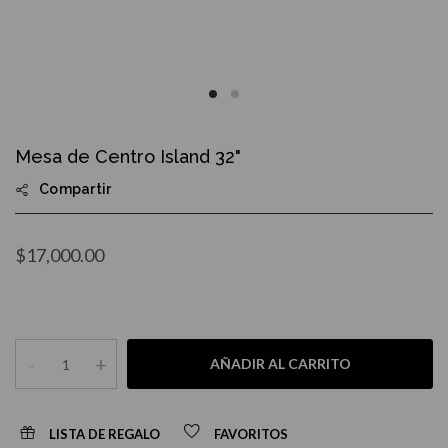
Skip
to
Mesa de Centro Island 32"
the
beginning
Compartir
of
the
images
gallery
$17,000.00
-
+
AÑADIR AL CARRITO
LISTA DE REGALO
FAVORITOS