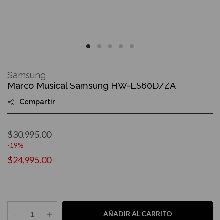
Skip
to
Samsung
the
Marco Musical Samsung HW-LS60D/ZA
beginning
of
Compartir
the
images
gallery
$30,995.00
-19%
$24,995.00
-
+
AÑADIR AL CARRITO