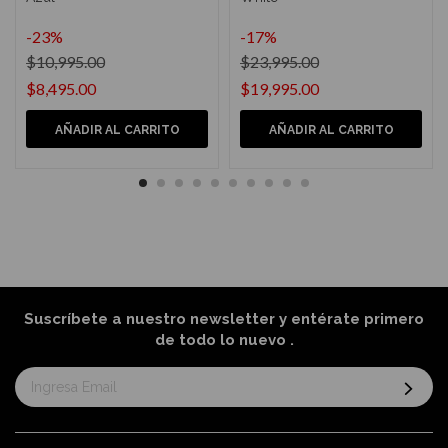
-23%
-17%
$10,995.00
$23,995.00
$8,495.00
$19,995.00
AÑADIR AL CARRITO
AÑADIR AL CARRITO
Suscríbete a nuestro newsletter y entérate primero
de todo lo nuevo
.
Suscríbase
al
boletín
informativo: