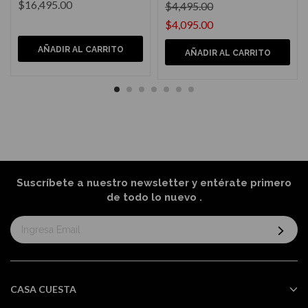
$16,495.00
$4,495.00
$4,095.00
AÑADIR AL CARRITO
AÑADIR AL CARRITO
Suscríbete a nuestro newsletter y entérate primero
de todo lo nuevo
.
Suscríbase
al
boletín
informativo:
CASA CUESTA