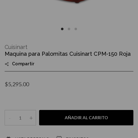
Skip
to
Cuisinart
the
Maquina para Palomitas Cuisinart CPM-150 Roja
beginning
of
Compartir
the
images
gallery
$5,295.00
-
+
AÑADIR AL CARRITO