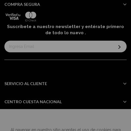
COMPRA SEGURA
Suscríbete a nuestro newsletter y entérate primero
de todo lo nuevo
.
Suscríbase
al
boletín
informativo:
SERVICIO AL CLIENTE
CENTRO CUESTA NACIONAL
Al navegar en nuestro sitio aceptas el uso de cookies para