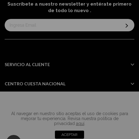
Suscríbete a nuestro newsletter y entérate primero
de todo lo nuevo
.
Suscríbase
al
boletín
informativo:
SERVICIO AL CLIENTE
CENTRO CUESTA NACIONAL
Al navegar en nuestro sitio aceptas el uso de cookies para
Todos los derechos reservados Casa
mejorar tu experiencia. Revisa nuestra política de
Cuesta ©2024
privacidad
aquí
.
ACEPTAR