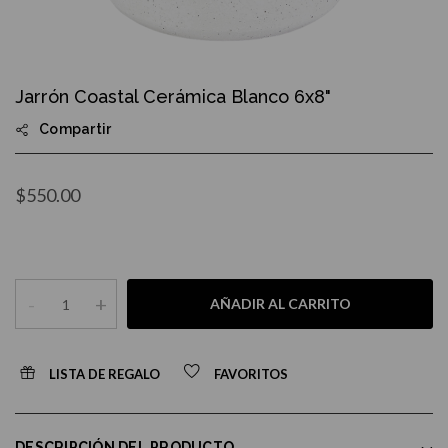
Skip
to
Jarrón Coastal Cerámica Blanco 6x8"
the
beginning
Compartir
of
the
images
gallery
$550.00
-
+
AÑADIR AL CARRITO
LISTA DE REGALO
FAVORITOS
DESCRIPCIÓN DEL PRODUCTO