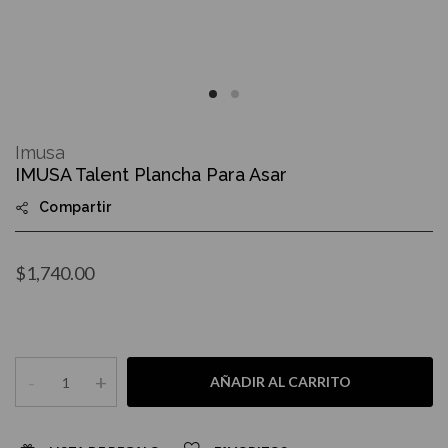
Skip
to
Imusa
the
IMUSA Talent Plancha Para Asar
beginning
of
Compartir
the
images
gallery
$1,740.00
-
+
AÑADIR AL CARRITO