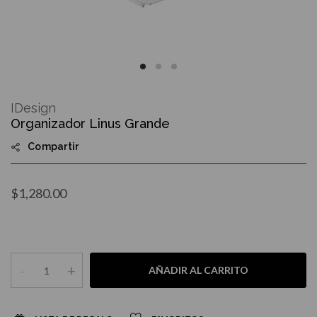
Skip
to
IDesign
the
Organizador Linus Grande
beginning
of
Compartir
the
images
gallery
$1,280.00
-
+
AÑADIR AL CARRITO