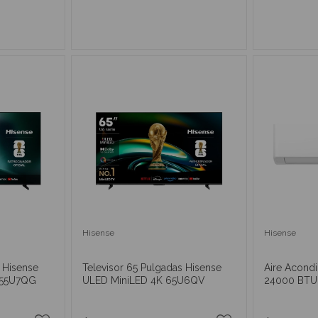
RRITO
AÑADIR AL CARRITO
AÑAD
Hisense
Hisense
s Hisense
Televisor 65 Pulgadas Hisense
Aire Acond
 55U7QG
ULED MiniLED 4K 65U6QV
24000 BTU