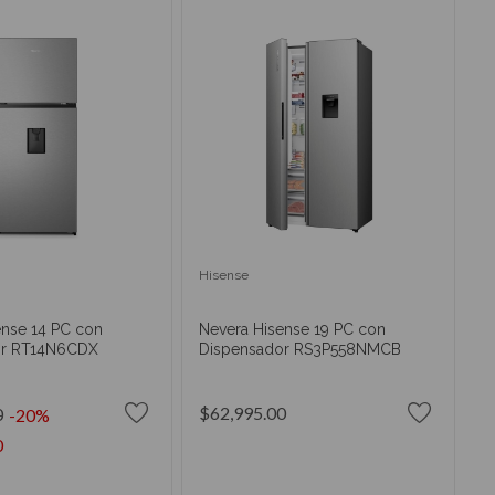
Hisense
ense 14 PC con
Nevera Hisense 19 PC con
or RT14N6CDX
Dispensador RS3P558NMCB
$62,995.00
0
-20%
0