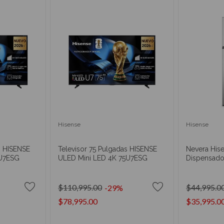
Hisense
Hisense
s HISENSE
Televisor 75 Pulgadas HISENSE
Nevera His
5U7ESG
ULED Mini LED 4K 75U7ESG
Dispensad
$110,995.00
$44,995.0
-29%
$78,995.00
$35,995.0