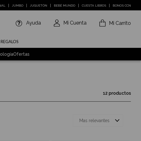
NAL
JUMBO
JUGUETÓN
BEBÉ MUNDO
CUESTA LIBROS
BONOS CCN
Ayuda
Mi Cuenta
Mi Carrito
E REGALOS
ología
Ofertas
12 productos