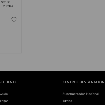
Hisense
ATR122KA
RRITO
AL CLIENTE
CENTRO CUESTA NACION
Ayuda
Supermercados Nacional
tregas
Jumbo