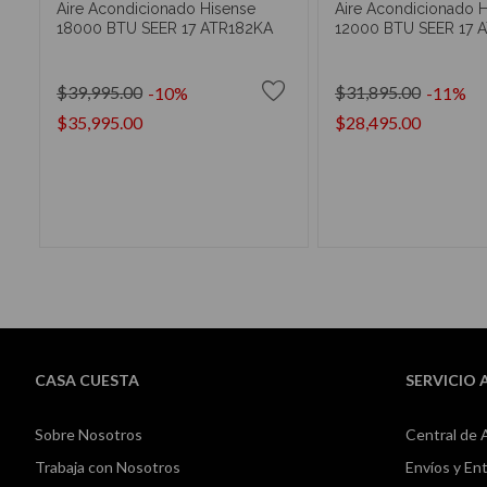
Aire Acondicionado Hisense
Aire Acondicionado 
18000 BTU SEER 17 ATR182KA
12000 BTU SEER 17 
$39,995.00
$31,895.00
-10%
-11%
$35,995.00
$28,495.00
AÑADIR AL CARRITO
AÑADIR AL CA
CASA CUESTA
SERVICIO 
Sobre Nosotros
Central de 
Trabaja con Nosotros
Envíos y En