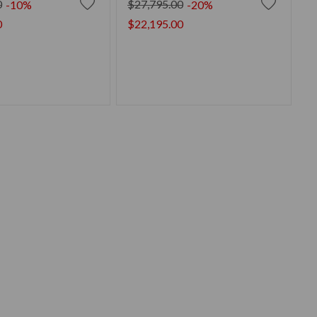
0
$27,795.00
-10%
-20%
0
$22,195.00
IR AL CARRITO
AÑADIR AL CARRITO