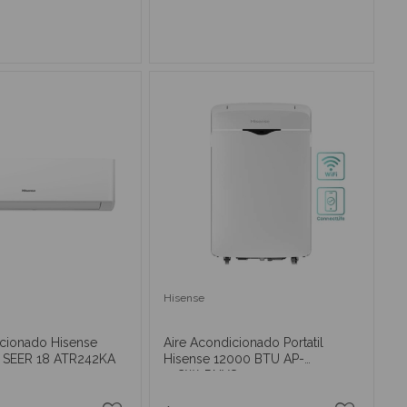
IR AL CARRITO
AÑADIR AL CARRITO
Hisense
icionado Hisense
Aire Acondicionado Portatil
 SEER 18 ATR242KA
Hisense 12000 BTU AP-
12CW1RNXS2