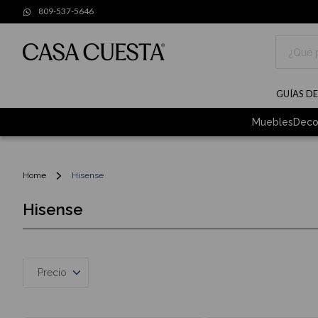
809-537-5646
Buscar
GUÍAS D
Muebles
Deco
Home
Hisense
Hisense
Precio