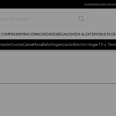
SUPERMERCADOS NACIO
BUSCAR
E COMPRA
INSPIRACIÓN
NOVEDADES
REGALOS
VIDA AL EXTERIOR
LISTA D
ración
Cocina
Cama
Mesa
Baño
Organización
Electro Hogar
TV y Tecn