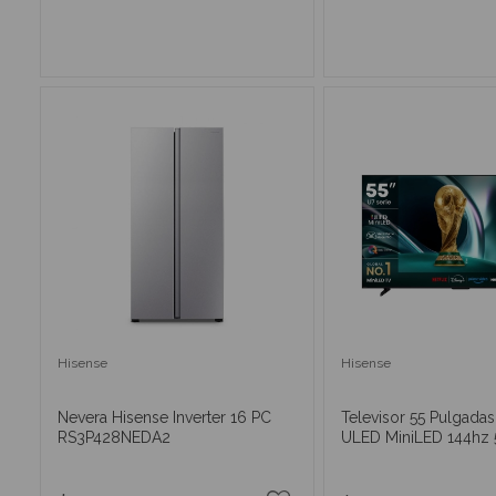
AÑADIR AL CARRITO
AÑADIR AL CA
Hisense
Hisense
Nevera Hisense Inverter 16 PC
Televisor 55 Pulgada
RS3P428NEDA2
ULED MiniLED 144hz