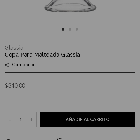
Skip
to
Glassia
the
Copa Para Malteada Glassia
beginning
of
Compartir
the
images
gallery
$340.00
-
+
AÑADIR AL CARRITO