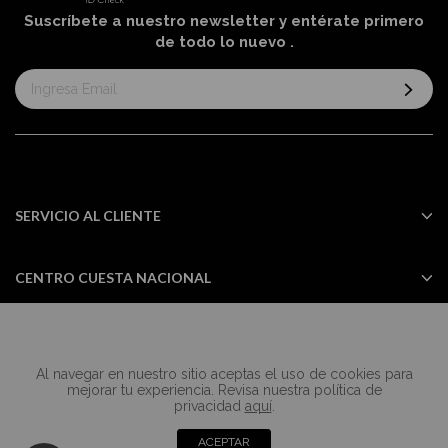
Suscríbete a nuestro newsletter y entérate primero
de todo lo nuevo
.
Suscríbase
al
boletín
informativo:
SERVICIO AL CLIENTE
CENTRO CUESTA NACIONAL
Al navegar en nuestro sitio aceptas el uso de cookies para
Todos los derechos reservados Casa
mejorar tu experiencia. Revisa nuestra política de
Cuesta ©2024
privacidad
aquí
.
ACEPTAR