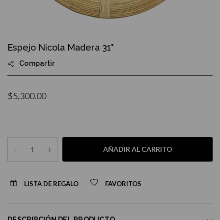
Skip
to
Espejo Nicola Madera 31"
the
beginning
Compartir
of
the
images
gallery
$5,300.00
-
+
AÑADIR AL CARRITO
LISTA DE REGALO
FAVORITOS
DESCRIPCIÓN DEL PRODUCTO