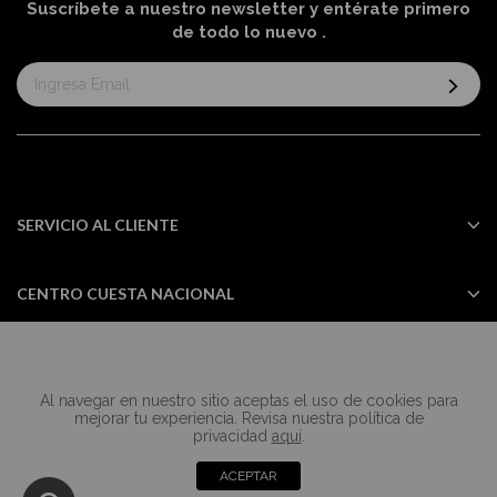
Suscríbete a nuestro newsletter y entérate primero
de todo lo nuevo
.
Suscríbase
al
boletín
informativo:
SERVICIO AL CLIENTE
CENTRO CUESTA NACIONAL
Al navegar en nuestro sitio aceptas el uso de cookies para
Todos los derechos reservados Casa
mejorar tu experiencia. Revisa nuestra política de
Cuesta ©2024
privacidad
aquí
.
ACEPTAR