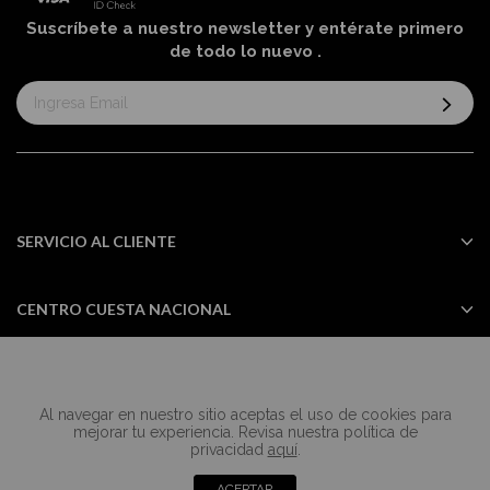
Suscríbete a nuestro newsletter y entérate primero
de todo lo nuevo
.
Suscríbase
al
boletín
informativo:
SERVICIO AL CLIENTE
CENTRO CUESTA NACIONAL
Al navegar en nuestro sitio aceptas el uso de cookies para
Todos los derechos reservados Casa
mejorar tu experiencia. Revisa nuestra política de
Cuesta ©2024
privacidad
aquí
.
ACEPTAR