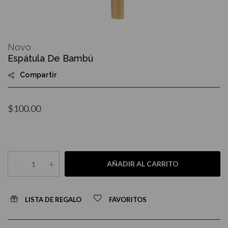
Skip
to
Novo
the
Espátula De Bambú
beginning
of
Compartir
the
images
gallery
$100.00
-
+
AÑADIR AL CARRITO
LISTA DE REGALO
FAVORITOS