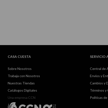
Skip
to
the
beginning
of
the
images
gallery
CASA CUESTA
SERVICIO 
Sobre Nosotros
Central de 
Trabaja con Nosotros
Envíos y En
Nuestras Tiendas
Cambios y 
Catálogos Digitales
Términos y
Una empresa CCN
Políticas d