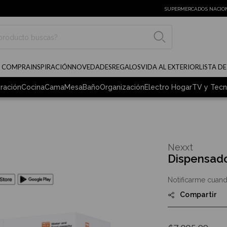
SUPERMERCADOS NACIO
BUSCAR
E COMPRA
INSPIRACIÓN
NOVEDADES
REGALOS
VIDA AL EXTERIOR
LISTA D
ración
Cocina
Cama
Mesa
Baño
Organización
Electro Hogar
TV y Tecn
Nexxt
Dispensad
Notificarme cuand
Compartir