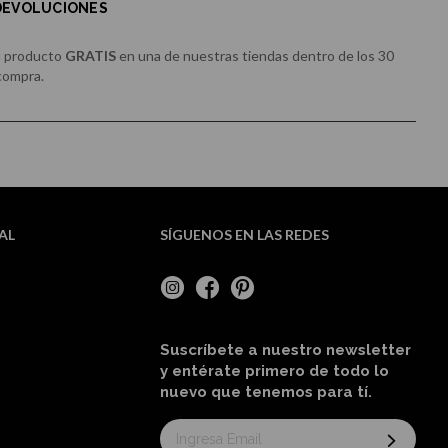
 DEVOLUCIONES
u producto
GRATIS
en una de nuestras tiendas dentro de los 30
 compra.
AL
SÍGUENOS EN LAS REDES
Suscríbete a nuestro newsletter
y entérate primero de todo lo
nuevo
que tenemos para tí
.
Suscríbase
al