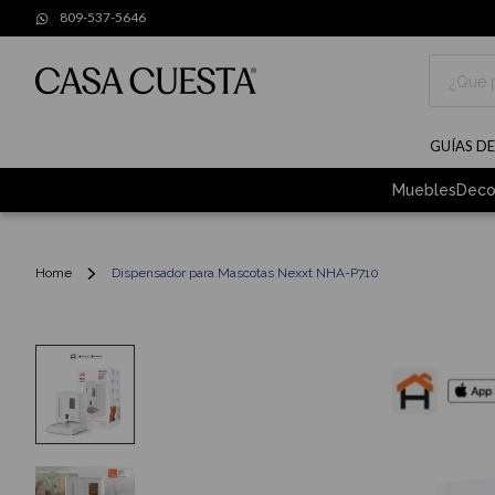
809-537-5646
Buscar
GUÍAS D
Muebles
Deco
Home
Dispensador para Mascotas Nexxt NHA-P710
Skip
to
the
end
of
the
images
gallery