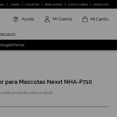
NAL
JUMBO
JUGUETÓN
BEBÉ MUNDO
CUESTA LIBROS
BONOS CCN
Ayuda
Mi Cuenta
Mi Carrito
E REGALOS
ología
Ofertas
or para Mascotas Nexxt NHA-P710
o este producto vuelva a stock