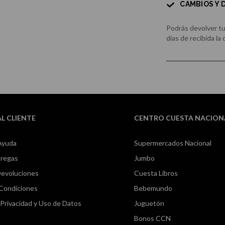
CAMBIOS Y
Podrás devolver t
días de recibida la
AL CLIENTE
CENTRO CUESTA NACION
Ayuda
Supermercados Nacional
tregas
Jumbo
Devoluciones
Cuesta Libros
 Condiciones
Bebemundo
e Privacidad y Uso de Datos
Juguetón
Bonos CCN