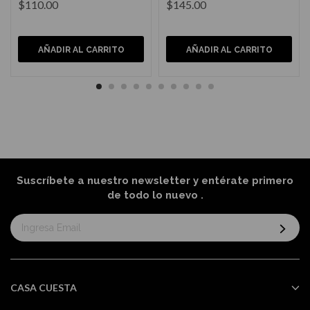
$110.00
$145.00
AÑADIR AL CARRITO
AÑADIR AL CARRITO
Suscríbete a nuestro newsletter y entérate primero
de todo lo nuevo
.
Suscríbase
al
boletín
informativo:
CASA CUESTA