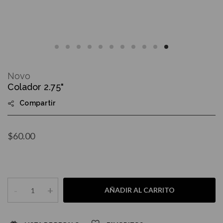
Skip
to
Novo
the
Colador 2.75"
beginning
of
Compartir
the
images
gallery
$60.00
-
+
AÑADIR AL CARRITO