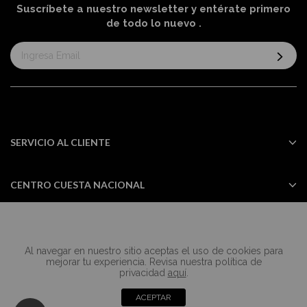
Suscríbete a nuestro newsletter y entérate primero
de todo lo nuevo
.
Suscríbase
al
boletín
informativo:
SERVICIO AL CLIENTE
CENTRO CUESTA NACIONAL
Al navegar en nuestro sitio aceptas el uso de cookies para
Todos los derechos reservados Casa
mejorar tu experiencia. Revisa nuestra política de
Cuesta ©2024
privacidad
aquí
.
ACEPTAR