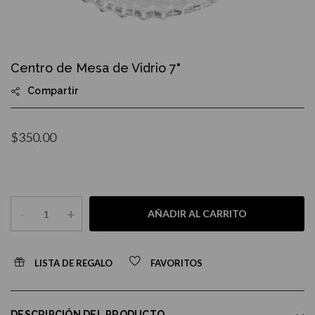
Skip
to
Centro de Mesa de Vidrio 7"
the
beginning
Compartir
of
the
images
gallery
$350.00
-
+
AÑADIR AL CARRITO
LISTA DE REGALO
FAVORITOS
DESCRIPCIÓN DEL PRODUCTO