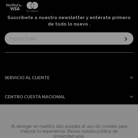
Suscríbete a nuestro newsletter y entérate primero
de todo lo nuevo
.
Suscríbase
al
boletín
informativo:
SERVICIO AL CLIENTE
CENTRO CUESTA NACIONAL
Al navegar en nuestro sitio aceptas el uso de cookies para
Todos los derechos reservados Casa
mejorar tu experiencia. Revisa nuestra política de
Cuesta ©2024
privacidad
aquí
.