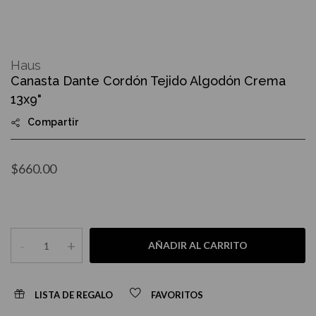
Skip
to
Haus
the
Canasta Dante Cordón Tejido Algodón Crema
beginning
of
13x9"
the
images
Compartir
gallery
$660.00
-
+
AÑADIR AL CARRITO
LISTA DE REGALO
FAVORITOS