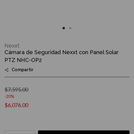
Skip
to
Nexxt
the
Cámara de Seguridad Nexxt con Panel Solar
beginning
of
PTZ NHC-OP2
the
images
Compartir
gallery
$7,595.00
-20%
$6,076.00