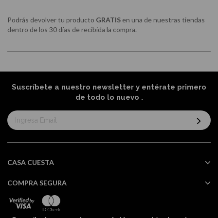
Podrás devolver tu producto
GRATIS
en una de nuestras tiendas
dentro de los 30 días de recibida la compra.
Suscríbete a nuestro newsletter y entérate primero
de todo lo nuevo
.
Suscríbase
al
boletín
informativo:
CASA CUESTA
COMPRA SEGURA