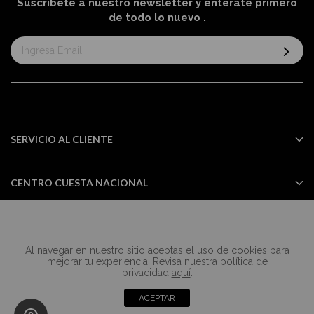
Suscríbete a nuestro newsletter y entérate primero
de todo lo nuevo
.
Suscríbase
al
boletín
informativo:
SERVICIO AL CLIENTE
CENTRO CUESTA NACIONAL
Al navegar en nuestro sitio aceptas el uso de cookies para
Todos los derechos reservados Casa
mejorar tu experiencia. Revisa nuestra política de
Cuesta ©2024
privacidad
aquí
.
ACEPTAR