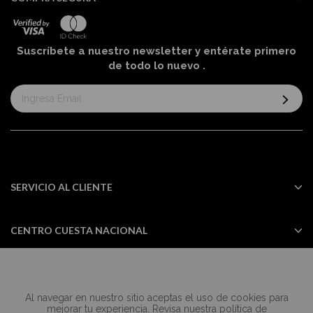
Suscríbete a nuestro newsletter y entérate primero
de todo lo nuevo
.
Suscríbase
al
boletín
informativo:
SERVICIO AL CLIENTE
CENTRO CUESTA NACIONAL
Al navegar en nuestro sitio aceptas el uso de cookies para
Todos los derechos reservados Casa
mejorar tu experiencia. Revisa nuestra política de