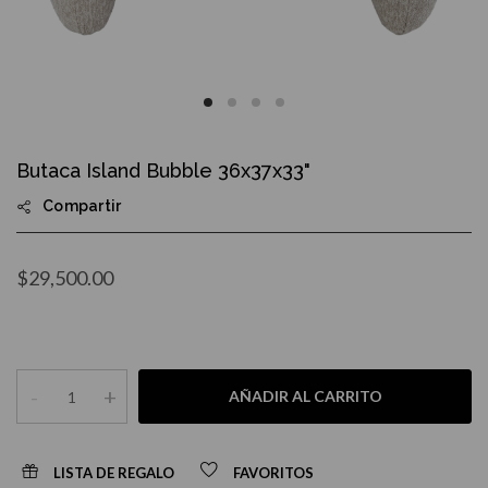
Skip
to
Butaca Island Bubble 36x37x33"
the
beginning
Compartir
of
the
images
gallery
$29,500.00
-
+
AÑADIR AL CARRITO
LISTA DE REGALO
FAVORITOS