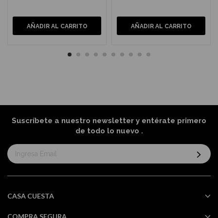
AÑADIR AL CARRITO
AÑADIR AL CARRITO
Suscríbete a nuestro newsletter y entérate primero
de todo lo nuevo
.
Suscríbase
al
boletín
informativo:
CASA CUESTA
COMPRA SEGURA