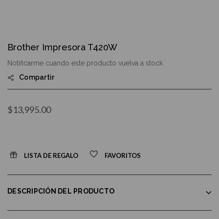
Skip
to
Brother Impresora T420W
the
beginning
Notificarme cuando este producto vuelva a stock
of
the
Compartir
images
gallery
$13,995.00
LISTA DE REGALO
FAVORITOS
DESCRIPCIÓN DEL PRODUCTO