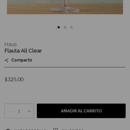
Skip
to
Haus
the
Flauta All Clear
beginning
of
Compartir
the
images
gallery
$325.00
-
+
AÑADIR AL CARRITO