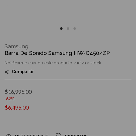
Skip
to
Samsung
the
Barra De Sonido Samsung HW-C450/ZP
beginning
of
Notificarme cuando este producto vuelva a stock
the
images
Compartir
gallery
$16,995.00
-62%
$6,495.00