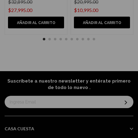
$32,895.00
$20,995.00
$27,995.00
$10,995.00
AÑADIR AL CARRITO
AÑADIR AL CARRITO
Suscríbete a nuestro newsletter y entérate primero
de todo lo nuevo
.
Suscríbase
al
boletín
informativo:
CASA CUESTA