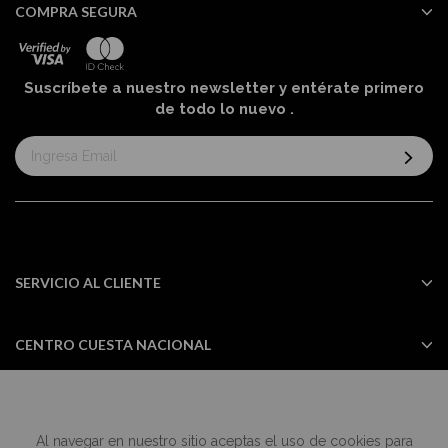
COMPRA SEGURA
Suscríbete a nuestro newsletter y entérate primero
de todo lo nuevo
.
Suscríbase
al
boletín
informativo:
SERVICIO AL CLIENTE
CENTRO CUESTA NACIONAL
Al navegar en nuestro sitio aceptas el uso de cookies para