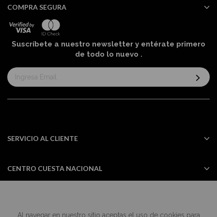
COMPRA SEGURA
Suscríbete a nuestro newsletter y entérate primero
de todo lo nuevo
.
Suscríbase
al
boletín
informativo:
SERVICIO AL CLIENTE
CENTRO CUESTA NACIONAL
Al navegar en nuestro sitio aceptas el uso de cookies para