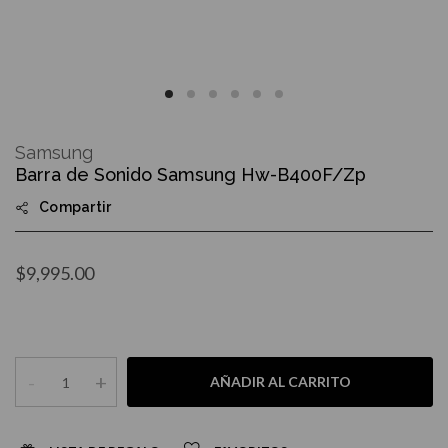
Skip
to
Samsung
the
Barra de Sonido Samsung Hw-B400F/Zp
beginning
of
Compartir
the
images
gallery
$9,995.00
-
+
AÑADIR AL CARRITO