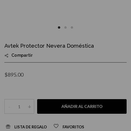
Skip
to
Avtek Protector Nevera Doméstica
the
beginning
Compartir
of
the
images
gallery
$895.00
-
+
AÑADIR AL CARRITO
LISTA DE REGALO
FAVORITOS