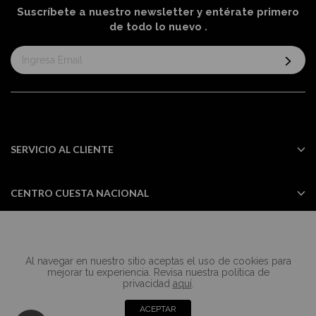
Suscríbete a nuestro newsletter y entérate primero
de todo lo nuevo
.
Suscríbase
al
boletín
informativo:
SERVICIO AL CLIENTE
CENTRO CUESTA NACIONAL
Al navegar en nuestro sitio aceptas el uso de cookies para
Todos los derechos reservados Casa
mejorar tu experiencia. Revisa nuestra política de
Cuesta ©2024
privacidad
aquí
.
ACEPTAR