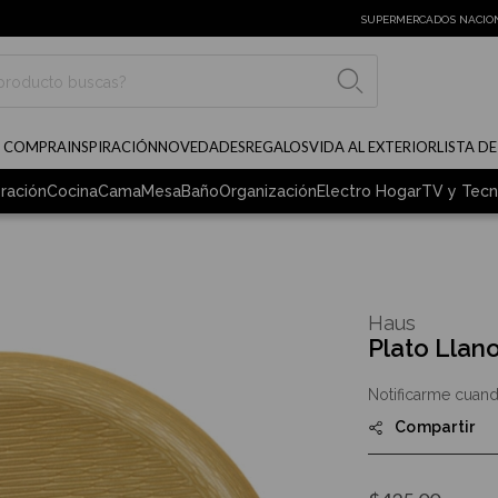
SUPERMERCADOS NACIO
BUSCAR
E COMPRA
INSPIRACIÓN
NOVEDADES
REGALOS
VIDA AL EXTERIOR
LISTA D
ración
Cocina
Cama
Mesa
Baño
Organización
Electro Hogar
TV y Tecn
Haus
Plato Llan
Notificarme cuand
Compartir