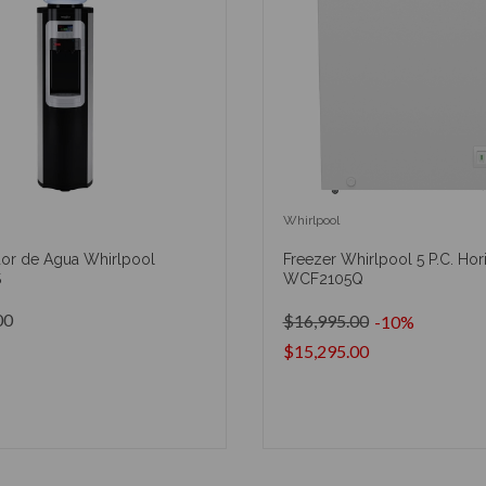
Whirlpool
or de Agua Whirlpool
Freezer Whirlpool 5 P.C. Hor
S
WCF2105Q
00
$16,995.00
-10%
$15,295.00
AÑADIR AL CARRITO
AÑADIR AL CARRIT