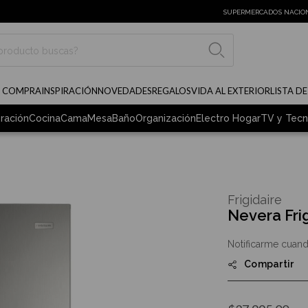
SUPERMERCADOS NACIO
BUSCAR
E COMPRA
INSPIRACIÓN
NOVEDADES
REGALOS
VIDA AL EXTERIOR
LISTA D
ración
Cocina
Cama
Mesa
Baño
Organización
Electro Hogar
TV y Tecn
Frigidaire
Nevera Fri
Notificarme cuand
Compartir