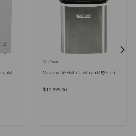
Chefman
izontal
Máquina de Hielo Chefman RJ56-D-1
$13,995.00
O
AÑADIR AL CARRITO