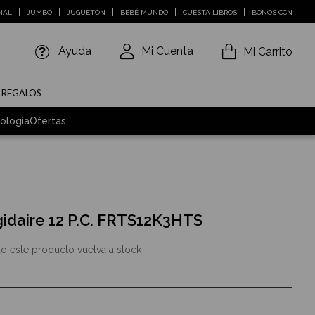
NAL
JUMBO
JUGUETÓN
BEBÉ MUNDO
CUESTA LIBROS
BONOS CCN
Ayuda
Mi Cuenta
Mi Carrito
E REGALOS
ología
Ofertas
gidaire 12 P.C. FRTS12K3HTS
o este producto vuelva a stock