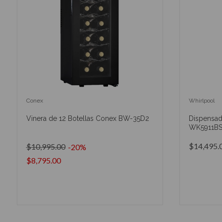
Conex
Whirlpool
Vinera de 12 Botellas Conex BW-35D2
Dispensad
WK5911B
$14,495.
$10,995.00
-20%
$8,795.00
AÑADIR AL CARRITO