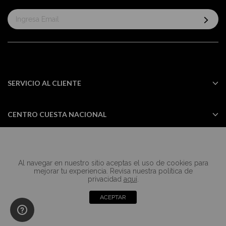
Suscríbase
al
boletín
informativo:
SERVICIO AL CLIENTE
CENTRO CUESTA NACIONAL
Al navegar en nuestro sitio aceptas el uso de cookies para
Todos los derechos reservados Casa
mejorar tu experiencia. Revisa nuestra política de
Cuesta ©2024
privacidad
aquí
.
ACEPTAR