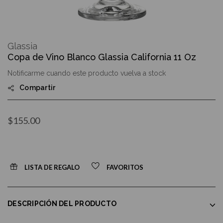
Skip
to
Glassia
the
Copa de Vino Blanco Glassia California 11 Oz
beginning
of
Notificarme cuando este producto vuelva a stock
the
images
Compartir
gallery
$155.00
LISTA DE REGALO
FAVORITOS
DESCRIPCIÓN DEL PRODUCTO