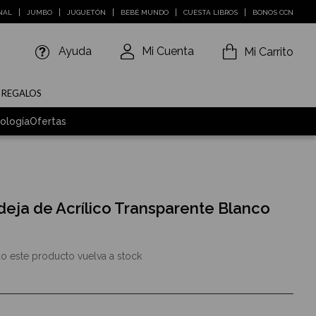
NAL
JUMBO
JUGUETÓN
BEBÉ MUNDO
CUESTA LIBROS
BONOS CCN
Ayuda
Mi Cuenta
Mi Carrito
E REGALOS
ología
Ofertas
deja de Acrílico Transparente Blanco
o este producto vuelva a stock