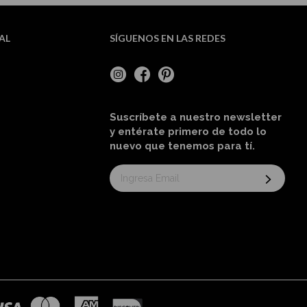
AL
SÍGUENOS EN LAS REDES
Suscríbete a nuestro newsletter
y entérate primero de todo lo
nuevo
que tenemos para tí
.
Suscríbase
al
boletín
informativo: