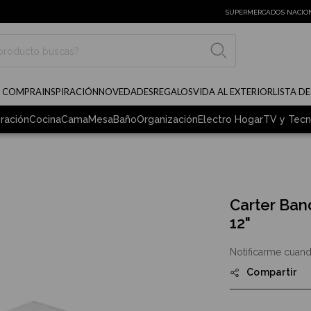
SUPERMERCADOS NACIO
BUSCAR
E COMPRA
INSPIRACIÓN
NOVEDADES
REGALOS
VIDA AL EXTERIOR
LISTA D
ración
Cocina
Cama
Mesa
Baño
Organización
Electro Hogar
TV y Tecn
Carter Ban
12"
Notificarme cuand
Compartir