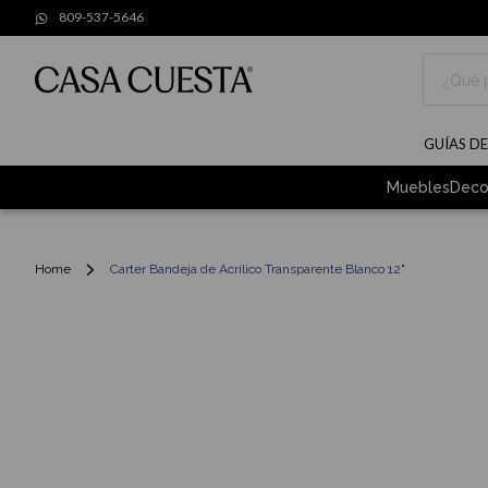
809-537-5646
Buscar
GUÍAS D
Muebles
Deco
Home
Carter Bandeja de Acrílico Transparente Blanco 12"
Skip
to
the
end
of
the
images
gallery